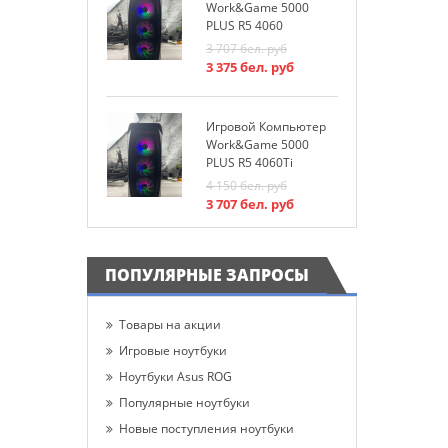
И
Work&Game 5000
W
PLUS R5 4060
P
3 707
бел. руб
3
3 375
бел. руб
3
Игровой Компьютер
Work&Game 5000
PLUS R5 4060Ti
4 150
бел. руб
3 707
бел. руб
ПОПУЛЯРНЫЕ ЗАПРОСЫ
Товары на акции
Игровые ноутбуки
Ноутбуки Asus ROG
Популярные ноутбуки
Новые поступления ноутбуки