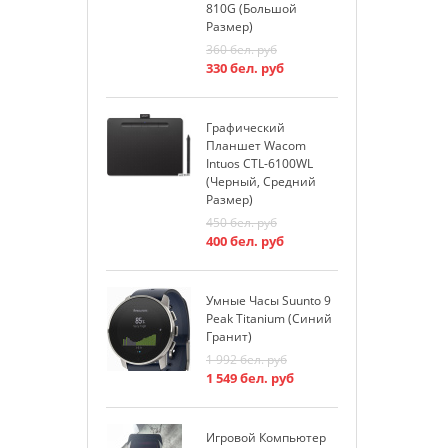
810G (большой
2
Размер)
2
360
бел. руб
330
бел. руб
К
W
Графический
1
Планшет Wacom
1
Intuos CTL-6100WL
(черный, Средний
Размер)
К
450
бел. руб
W
400
бел. руб
1
1
Умные Часы Suunto 9
Peak Titanium (синий
К
Гранит)
W
1 992
бел. руб
1
1 549
бел. руб
1
Игровой Компьютер