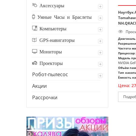
Аксессуары
Ноутбук A
Умные Часы и Браслеты
Tomahawk
NH.QKAC
Компьютеры
Просм
Диагональ 
GPS-навигаторы
Разрешени
Частота м
Мониторы
Процессор:
Модель про
Проекторы
NVIDIA GeF
Объём пам
Тип накоп
Робот-пылесос
Ёмкость на
Акции
Цена:
2
Рассрочки
Подро