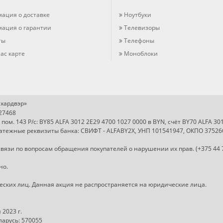
ация о доставке
Ноутбуки
ация о гарантии
Телевизоры
ты
Телефоны
ас карте
Моноблоки
хардвэр»
727468
, пом. 143 Р/с: BY85 ALFA 3012 2E29 4700 1027 0000 в BYN, счёт BY70 ALFA 3
Платежные реквизиты банка: СВИФТ - ALFABY2X, УНП 101541947, ОКПО 37526
вязи по вопросам обращения покупателей о нарушении их прав. (+375 44 
но.
ческих лиц. Данная акция не распространяется на юридические лица.
2023 г.
арусь: 570055