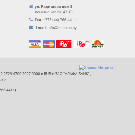
ул. Радищева дом 3
помещение №143-10
Тел
.
+375 (44) 766-44-
11
Email
:
info@
beltexno.by
012 2E29 4700 2027 0000 в RUB в ЗАО "АЛЬФА-БАНК" ,
626
766 4411)