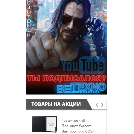
ТОВАРЫ НА АКЦИИ
Графический
И
Планшет Wacom
W
Bamboo Folio CDS-
P