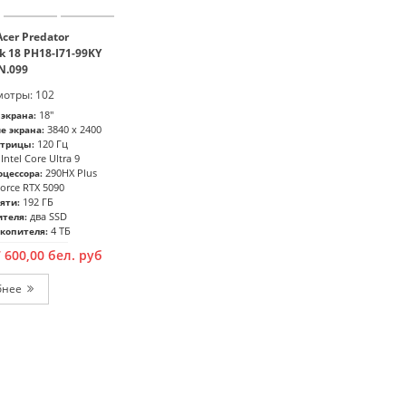
cer Predator
 18 PH18-I71-99KY
N.099
отры: 102
18"
экрана:
3840 x 2400
е экрана:
120 Гц
атрицы:
Intel Core Ultra 9
290HX Plus
цессора:
orce RTX 5090
192 ГБ
яти:
два SSD
ителя:
4 ТБ
копителя:
7 600,00
бел. руб
бнее