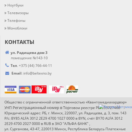
Ноутбуки
Телевизоры
Телефоны
Моноблоки
КОНТАКТЫ
ул. Радищева дом 3
помещение №143-10
Тел
.
+375 (44) 766-44-
11
Email
:
info@
beltexno.by
Общество с ограниченной ответственностью «Квантомедиахардвэр»
Регистрационный номер в Т
ор
УНП
говом реестре РБ: 193727468
Юридический адрес: РБ, г. Минск, 220007, ул. Радищева, д. 3, пом. 143
Р/с: BY85 ALFA 3012 2E29 4700 1027 0000 в BYN, счёт BY70 ALFA 3012
2E29 4700 2027 0000 в RUB в ЗАО "АЛЬФА-БАНК" ,
ул. Сурганова, 43-47, 220013 Минск, Республика Беларусь Платежные