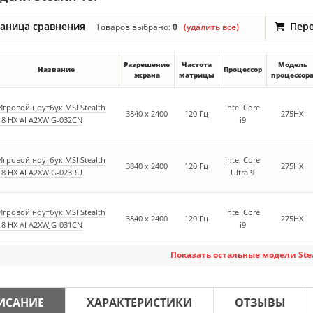
аница сравнения
Пере
Товаров выбрано:
0
(удалить все)
Разрешение
Частота
Модель
Название
Процессор
экрана
матрицы
процессор
Игровой ноутбук MSI Stealth
Intel Core
3840 x 2400
120 Гц
275HX
18 HX AI A2XWIG-032CN
i9
Игровой ноутбук MSI Stealth
Intel Core
3840 x 2400
120 Гц
275HX
18 HX AI A2XWIG-023RU
Ultra 9
Игровой ноутбук MSI Stealth
Intel Core
3840 x 2400
120 Гц
275HX
18 HX AI A2XWJG-031CN
i9
Показать
остальные модели Ste
ИСАНИЕ
ХАРАКТЕРИСТИКИ
ОТЗЫВЫ