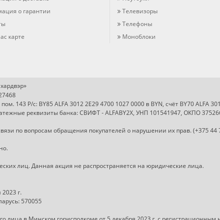
ация о гарантии
Телевизоры
ты
Телефоны
ас карте
Моноблоки
хардвэр»
727468
, пом. 143 Р/с: BY85 ALFA 3012 2E29 4700 1027 0000 в BYN, счёт BY70 ALFA 3
Платежные реквизиты банка: СВИФТ - ALFABY2X, УНП 101541947, ОКПО 37526
вязи по вопросам обращения покупателей о нарушении их прав. (+375 44 
но.
ческих лиц. Данная акция не распространяется на юридические лица.
2023 г.
арусь: 570055
о лица в Минском горисполкоме от 5 декабря 2023 г.,с регистрационным