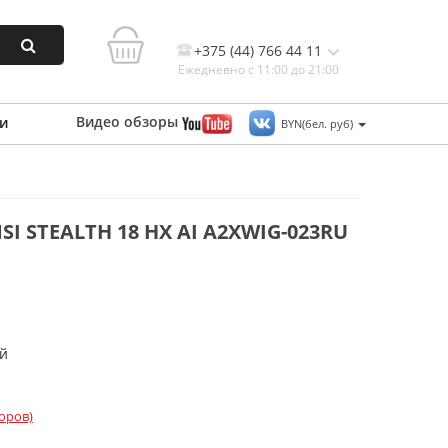
+375 (44) 766 44 11
Ежедневно с 11:00 до 21:00
Видео
обзоры
и
BYN(бел. руб)
Контакты, и схема проезда
 STEALTH 18 HX AI A2XWIG-023RU
ой
оров)