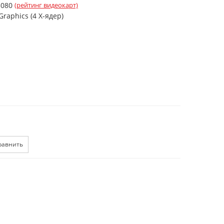
5080
(рейтинг видеокарт)
 Graphics (4 X-ядер)
равнить