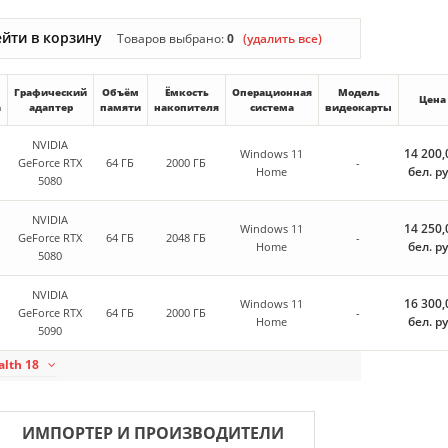
йти в корзину
Товаров выбрано:
0
(удалить все)
Графический
Объём
Ёмкость
Операционная
Модель
Цена
а
адаптер
памяти
накопителя
система
видеокарты
NVIDIA
14 200,
Windows 11
GeForce RTX
64 ГБ
2000 ГБ
-
бел. р
Home
5080
NVIDIA
14 250,
Windows 11
GeForce RTX
64 ГБ
2048 ГБ
-
бел. р
Home
5080
NVIDIA
16 300,
Windows 11
GeForce RTX
64 ГБ
2000 ГБ
-
бел. р
Home
5090
alth 18
ИМПОРТЕР И ПРОИЗВОДИТЕЛИ