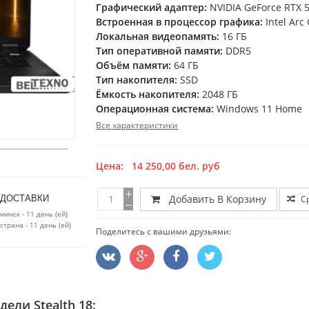
Графический адаптер:
NVIDIA GeForce RTX 
Встроенная в процессор графика:
Intel Arc
Локальная видеопамять:
16 ГБ
Тип оперативной памяти:
DDR5
Объём памяти:
64 ГБ
Тип накопителя:
SSD
Ёмкость накопителя:
2048 ГБ
Операционная система:
Windows 11 Home
Все характеристики
Цена:
14 250,00
бел. руб
Добавить В Корзину
С
 ДОСТАВКИ
минск - 11 день (ей)
страна - 11 день (ей)
Поделитесь с вашими друзьями:
дели Stealth 18: