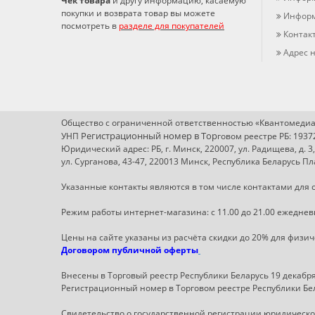
Чек товара
и другу информацию, касаемую
покупки и возврата товар вы можете
Информ
посмотреть в
разделе для покупателей
Контак
Адрес н
Общество с ограниченной ответственностью «Квантомедиа
Регистрационный номер в Т
ор
УНП
говом реестре РБ: 193
Юридический адрес: РБ, г. Минск, 220007, ул. Радищева, д. 3
ул. Сурганова, 43-47, 220013 Минск, Республика Беларусь 
Указанные контакты являются в том числе контактами для с
Режим работы интернет-магазина: с 11.00 до 21.00 ежеднев
Цены на сайте указаны из расчёта скидки до 20% для физи
Договором публичной оферты
Внесены в Торговый реестр Республики Беларусь 19 декабря 
Регистрационный номер в Торговом реестре Республики Бел
Свидетельство о государственной регистрации юридическог