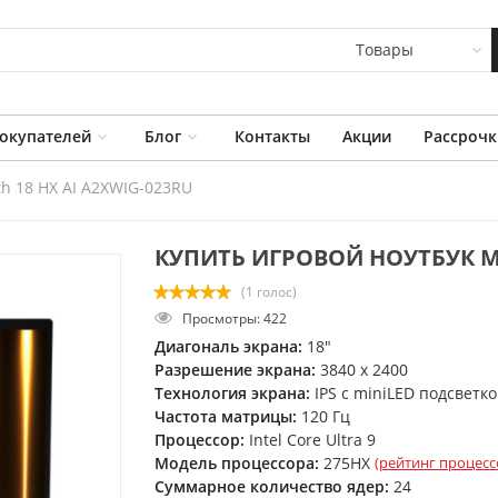
Товары
окупателей
Блог
Контакты
Акции
Рассрочк
th 18 HX AI A2XWIG-023RU
КУПИТЬ ИГРОВОЙ НОУТБУК MSI
(1 голос)
Просмотры: 422
Диагональ экрана:
18"
Разрешение экрана:
3840 x 2400
Технология экрана:
IPS с miniLED подсветк
Частота матрицы:
120 Гц
Процессор:
Intel Core Ultra 9
Модель процессора:
275HX
(рейтинг процесс
Суммарное количество ядер:
24