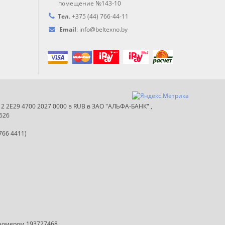
помещение №143-10
Тел
.
+375 (44) 766-44-
11
Email
:
info@
beltexno.by
012 2E29 4700 2027 0000 в RUB в ЗАО "АЛЬФА-БАНК" ,
626
766 4411)
 номером 193727468