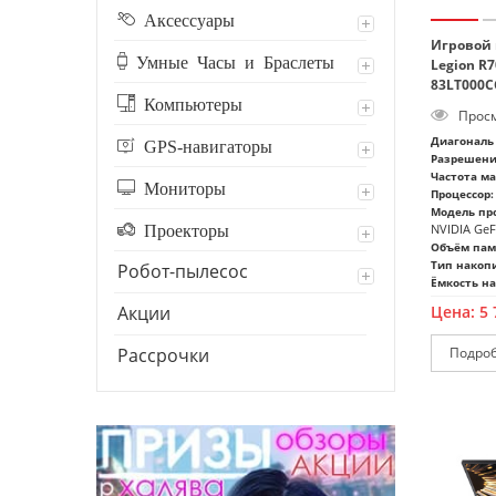
Аксессуары
Игровой 
Умные Часы и Браслеты
Legion R
83LT000C
Компьютеры
Просм
Диагональ 
GPS-навигаторы
Разрешени
Частота м
Мониторы
Процессор:
Модель про
Проекторы
NVIDIA GeF
Объём пам
Тип накоп
Робот-пылесос
Ёмкость на
Акции
Цена:
5 
Рассрочки
Подро