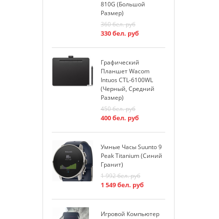
810G (большой
2
Размер)
2
360
бел. руб
330
бел. руб
К
W
Графический
1
Планшет Wacom
1
Intuos CTL-6100WL
(черный, Средний
Размер)
К
450
бел. руб
W
400
бел. руб
1
1
Умные Часы Suunto 9
Peak Titanium (синий
К
Гранит)
W
1 992
бел. руб
1
1 549
бел. руб
1
Игровой Компьютер