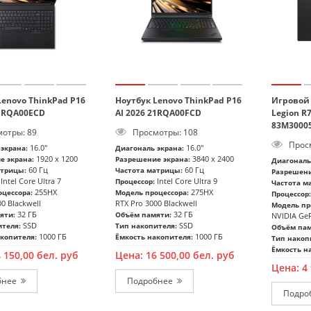
Lenovo ThinkPad P16
Ноутбук Lenovo ThinkPad P16
Игровой 
21RQA00ECD
AI 2026 21RQA00FCD
Legion R
83M3000
отры: 89
Просмотры: 108
Просм
16.0"
16.0"
экрана:
Диагональ экрана:
1920 x 1200
3840 x 2400
е экрана:
Разрешение экрана:
Диагональ
60 Гц
60 Гц
атрицы:
Частота матрицы:
Разрешени
Intel Core Ultra 7
Intel Core Ultra 9
Процессор:
Частота м
255HX
275HX
цессора:
Модель процессора:
Процессор:
0 Blackwell
RTX Pro 3000 Blackwell
Модель пр
32 ГБ
32 ГБ
яти:
Объём памяти:
NVIDIA GeF
SSD
SSD
ителя:
Тип накопителя:
Объём пам
1000 ГБ
1000 ГБ
копителя:
Ёмкость накопителя:
Тип накоп
Ёмкость н
4 150,00
бел. руб
Цена:
16 500,00
бел. руб
Цена:
4
гровой Компьютер
Моноблок Lenovo
бнее
Подробнее
ork&Game 5000
Lecoo AIO K2729
Подро
LUS R5 RX6600
2 350
бел. руб