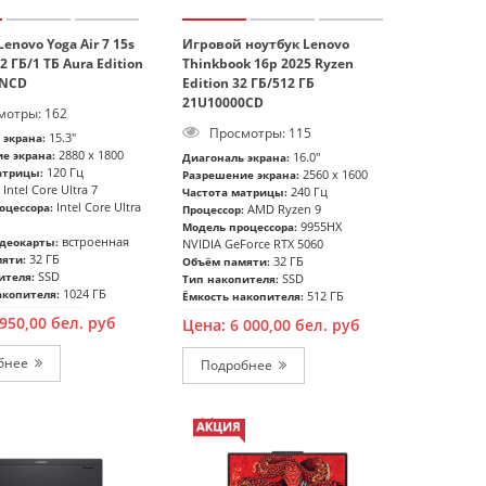
enovo Yoga Air 7 15s
Игровой ноутбук Lenovo
32 ГБ/1 ТБ Aura Edition
Thinkbook 16p 2025 Ryzen
6NCD
Edition 32 ГБ/512 ГБ
21U10000CD
отры: 162
Просмотры: 115
15.3"
 экрана:
2880 x 1800
е экрана:
16.0"
Диагональ экрана:
120 Гц
атрицы:
2560 x 1600
Разрешение экрана:
Intel Core Ultra 7
240 Гц
Частота матрицы:
Intel Core Ultra
оцессора:
AMD Ryzen 9
Процессор:
9955HX
Модель процессора:
встроенная
деокарты:
NVIDIA GeForce RTX 5060
32 ГБ
яти:
32 ГБ
Объём памяти:
SSD
ителя:
SSD
Тип накопителя:
1024 ГБ
акопителя:
512 ГБ
Ёмкость накопителя:
 950,00
бел. руб
Цена:
6 000,00
бел. руб
бнее
Подробнее