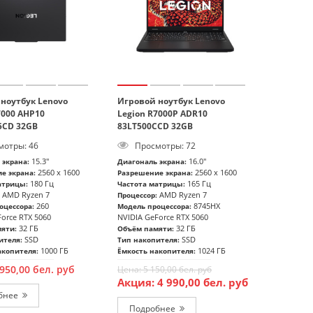
ноутбук Lenovo
Игровой ноутбук Lenovo
7000 AHP10
Legion R7000P ADR10
5CD 32GB
83LT500CCD 32GB
отры: 46
Просмотры: 72
15.3"
16.0"
 экрана:
Диагональ экрана:
2560 x 1600
2560 x 1600
е экрана:
Разрешение экрана:
180 Гц
165 Гц
атрицы:
Частота матрицы:
AMD Ryzen 7
AMD Ryzen 7
Процессор:
260
8745HX
оцессора:
Модель процессора:
orce RTX 5060
NVIDIA GeForce RTX 5060
32 ГБ
32 ГБ
яти:
Объём памяти:
SSD
SSD
ителя:
Тип накопителя:
1000 ГБ
1024 ГБ
акопителя:
Ёмкость накопителя:
 950,00
бел. руб
Цена:
5 150,00
бел. руб
Акция:
4 990,00
бел. руб
бнее
Подробнее