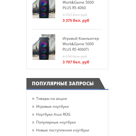
И
Work&Game 5000
W
PLUS R5 4060
P
3 707
бел. руб
3
3 375
бел. руб
3
Игровой Компьютер
Work&Game 5000
PLUS R5 4060Ti
4 150
бел. руб
3 707
бел. руб
ПОПУЛЯРНЫЕ ЗАПРОСЫ
Товары на акции
Игровые ноутбуки
Ноутбуки Asus ROG
Популярные ноутбуки
Новые поступления ноутбуки