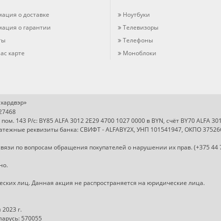
ация о доставке
Ноутбуки
ация о гарантии
Телевизоры
ты
Телефоны
ас карте
Моноблоки
хардвэр»
727468
, пом. 143 Р/с: BY85 ALFA 3012 2E29 4700 1027 0000 в BYN, счёт BY70 ALFA 3
Платежные реквизиты банка: СВИФТ - ALFABY2X, УНП 101541947, ОКПО 37526
вязи по вопросам обращения покупателей о нарушении их прав. (+375 44 
но.
ческих лиц. Данная акция не распространяется на юридические лица.
2023 г.
арусь: 570055