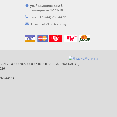
ул. Радищева дом 3
помещение №143-10
Тел
.
+375 (44) 766-44-
11
Email
:
info@
beltexno.by
012 2E29 4700 2027 0000 в RUB в ЗАО "АЛЬФА-БАНК" ,
626
766 4411)