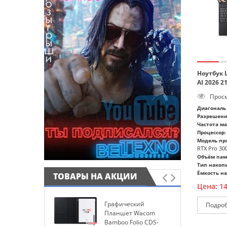
Ноутбук 
AI 2026 
Просм
Диагональ 
Разрешени
Частота м
Процессор:
Модель про
RTX Pro 300
Объём пам
Тип накоп
Ёмкость на
ТОВАРЫ НА АКЦИИ
Цена:
1
Графический
И
Подро
Планшет Wacom
W
Bamboo Folio CDS-
P