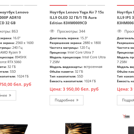
ноутбук Lenovo
Ноутбук Lenovo Yoga Air 7 15s
Ноутбук L
7000P ADR10
ILL9 OLED 32 ГБ/1 ТБ Aura
ILL9 IPS 
CD 32 GB
Edition 83HM0009CD
83HM00
отры: 863
Просмотры: 344
Просм
16.0"
15.3"
экрана:
Диагональ экрана:
Диагональ
2560 x 1600
2880 x 1800
е экрана:
Разрешение экрана:
Разрешени
240 Гц
120 Гц
атрицы:
Частота матрицы:
Частота м
AMD Ryzen 9
Intel Core Ultra 7
Процессор:
Процессор:
8945HX
Intel Core Ultra
цессора:
Модель процессора:
Модель пр
orce RTX 5060
7 258V
7 258V
32 ГБ
встроенная
яти:
Модель видеокарты:
Модель ви
SSD
32 ГБ
ителя:
Объём памяти:
Объём пам
1024 ГБ
SSD
копителя:
Тип накопителя:
Тип накоп
1024 ГБ
Ёмкость накопителя:
Ёмкость н
750,00
бел. руб
Цена:
3 950,00
бел. руб
Цена:
3
бнее
Подробнее
Подро