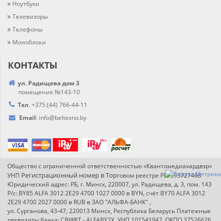
Ноутбуки
Телевизоры
Телефоны
Моноблоки
КОНТАКТЫ
ул. Радищева дом 3
помещение №143-10
Тел
.
+375 (44) 766-44-
11
Email
:
info@
beltexno.by
Общество с ограниченной ответственностью «Квантомедиахардвэр»
Регистрационный номер в Т
ор
УНП
говом реестре РБ: 193727468
Юридический адрес: РБ, г. Минск, 220007, ул. Радищева, д. 3, пом. 143
Р/с: BY85 ALFA 3012 2E29 4700 1027 0000 в BYN, счёт BY70 ALFA 3012
2E29 4700 2027 0000 в RUB в ЗАО "АЛЬФА-БАНК" ,
ул. Сурганова, 43-47, 220013 Минск, Республика Беларусь Платежные
реквизиты банка: СВИФТ - ALFABY2X, УНП 101541947, ОКПО 37526626