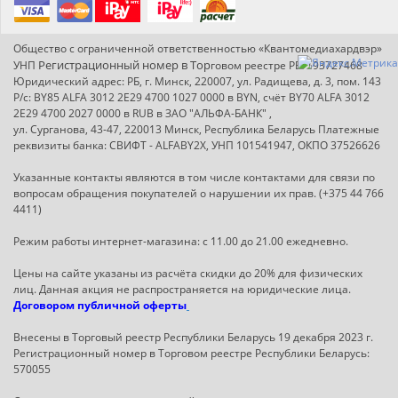
Общество с ограниченной ответственностью «Квантомедиахардвэр»
Регистрационный номер в Т
ор
УНП
говом реестре РБ: 193727468
Юридический адрес: РБ, г. Минск, 220007, ул. Радищева, д. 3, пом. 143
Р/с: BY85 ALFA 3012 2E29 4700 1027 0000 в BYN, счёт BY70 ALFA 3012
2E29 4700 2027 0000 в RUB в ЗАО "АЛЬФА-БАНК" ,
ул. Сурганова, 43-47, 220013 Минск, Республика Беларусь Платежные
реквизиты банка: СВИФТ - ALFABY2X, УНП 101541947, ОКПО 37526626
Указанные контакты являются в том числе контактами для связи по
вопросам обращения покупателей о нарушении их прав. (+375 44 766
4411)
Режим работы интернет-магазина: с 11.00 до 21.00 ежедневно.
Цены на сайте указаны из расчёта скидки до 20% для физических
лиц. Данная акция не распространяется на юридические лица.
Договором публичной оферты
Внесены в Торговый реестр Республики Беларусь 19 декабря 2023 г.
Регистрационный номер в Торговом реестре Республики Беларусь:
570055