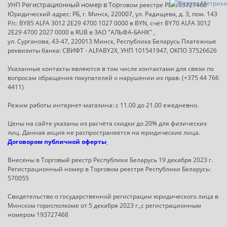
Регистрационный номер в Т
ор
УНП
говом реестре РБ: 193727468
Юридический адрес: РБ, г. Минск, 220007, ул. Радищева, д. 3, пом. 143
Р/с: BY85 ALFA 3012 2E29 4700 1027 0000 в BYN, счёт BY70 ALFA 3012
2E29 4700 2027 0000 в RUB в ЗАО "АЛЬФА-БАНК" ,
ул. Сурганова, 43-47, 220013 Минск, Республика Беларусь Платежные
реквизиты банка: СВИФТ - ALFABY2X, УНП 101541947, ОКПО 37526626
Указанные контакты являются в том числе контактами для связи по
вопросам обращения покупателей о нарушении их прав. (+375 44 766
4411)
Режим работы интернет-магазина: с 11.00 до 21.00 ежедневно.
Цены на сайте указаны из расчёта скидки до 20% для физических
лиц. Данная акция не распространяется на юридические лица.
Договором публичной оферты
Внесены в Торговый реестр Республики Беларусь 19 декабря 2023 г.
Регистрационный номер в Торговом реестре Республики Беларусь:
570055
Свидетельство о государственной регистрации юридического лица в
Минском горисполкоме от 5 декабря 2023 г.,с регистрационным
номером 193727468