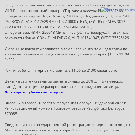
Общество с ограниченной ответственностью «Квантомедиахардвэр»
Регистрационный номер в Т
ор
УНП
говом реестре РБ: 193727468
Юридический адрес: РБ, г. Минск, 220007, ул. Радищева, д. 3, пом. 143
Р/с: BY85 ALFA 3012 2E29 4700 1027 0000 в BYN, счёт BY70 ALFA 3012
2E29 4700 2027 0000 в RUB в ЗАО "АЛЬФА-БАНК" ,
ул. Сурганова, 43-47, 220013 Минск, Республика Беларусь Платежные
реквизиты банка: СВИФТ - ALFABY2X, УНП 101541947, ОКПО 37526626
Указанные контакты являются в том числе контактами для связи по
вопросам обращения покупателей о нарушении их прав. (+375 44 766
4411)
Режим работы интернет-магазина: с 11.00 до 21.00 ежедневно.
Цены на сайте указаны из расчёта скидки до 20% для физических
лиц. Данная акция не распространяется на юридические лица.
Договором публичной оферты
Внесены в Торговый реестр Республики Беларусь 19 декабря 2023 г.
Регистрационный номер в Торговом реестре Республики Беларусь:
570055
Свидетельство о государственной регистрации юридического лица в
Минском горисполкоме от 5 декабря 2023 г.,с регистрационным