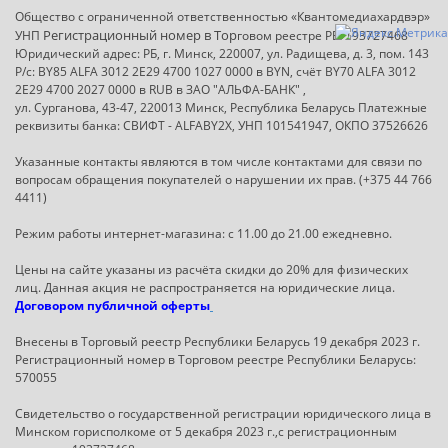
Общество с ограниченной ответственностью «Квантомедиахардвэр»
Регистрационный номер в Т
ор
УНП
говом реестре РБ: 193727468
Юридический адрес: РБ, г. Минск, 220007, ул. Радищева, д. 3, пом. 143
Р/с: BY85 ALFA 3012 2E29 4700 1027 0000 в BYN, счёт BY70 ALFA 3012
2E29 4700 2027 0000 в RUB в ЗАО "АЛЬФА-БАНК" ,
ул. Сурганова, 43-47, 220013 Минск, Республика Беларусь Платежные
реквизиты банка: СВИФТ - ALFABY2X, УНП 101541947, ОКПО 37526626
Указанные контакты являются в том числе контактами для связи по
вопросам обращения покупателей о нарушении их прав. (+375 44 766
4411)
Режим работы интернет-магазина: с 11.00 до 21.00 ежедневно.
Цены на сайте указаны из расчёта скидки до 20% для физических
лиц. Данная акция не распространяется на юридические лица.
Договором публичной оферты
Внесены в Торговый реестр Республики Беларусь 19 декабря 2023 г.
Регистрационный номер в Торговом реестре Республики Беларусь:
570055
Свидетельство о государственной регистрации юридического лица в
Минском горисполкоме от 5 декабря 2023 г.,с регистрационным