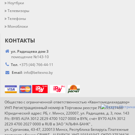
Ноутбуки
Телевизоры
Телефоны
Моноблоки
КОНТАКТЫ
ул. Радищева дом 3
помещение №143-10
Тел
.
+375 (44) 766-44-
11
Email
:
info@
beltexno.by
Общество с ограниченной ответственностью «Квантомедиахардвэр»
Регистрационный номер в Т
ор
УНП
говом реестре РБ: 193727468
Юридический адрес: РБ, г. Минск, 220007, ул. Радищева, д. 3, пом. 143
Р/с: BY85 ALFA 3012 2E29 4700 1027 0000 в BYN, счёт BY70 ALFA 3012
2E29 4700 2027 0000 в RUB в ЗАО "АЛЬФА-БАНК" ,
ул. Сурганова, 43-47, 220013 Минск, Республика Беларусь Платежные
реквизиты банка: СВИФТ - ALFABY2X, УНП 101541947, ОКПО 37526626