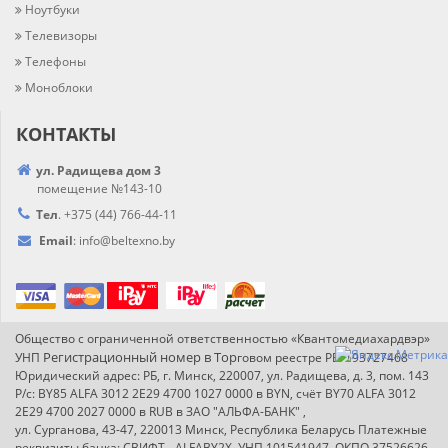
Ноутбуки
Телевизоры
Телефоны
Моноблоки
КОНТАКТЫ
ул. Радищева дом 3
помещение №143-10
Тел
.
+375 (44) 766-44-
11
Email
:
info@
beltexno.by
Общество с ограниченной ответственностью «Квантомедиахардвэр»
Регистрационный номер в Т
ор
УНП
говом реестре РБ: 193727468
Юридический адрес: РБ, г. Минск, 220007, ул. Радищева, д. 3, пом. 143
Р/с: BY85 ALFA 3012 2E29 4700 1027 0000 в BYN, счёт BY70 ALFA 3012
2E29 4700 2027 0000 в RUB в ЗАО "АЛЬФА-БАНК" ,
ул. Сурганова, 43-47, 220013 Минск, Республика Беларусь Платежные
реквизиты банка: СВИФТ - ALFABY2X, УНП 101541947, ОКПО 37526626