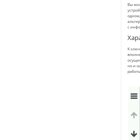
Вы мож
устро
одном,
альтер
с инф
Хар
К ключ
вполне
осущес
но и о
работы