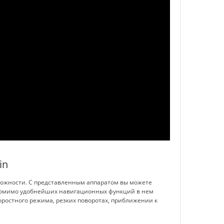
in
ложности. С представленным аппаратом вы можете
Помимо удобнейших навигационных функций в нем
ростного режима, резких поворотах, приближении к