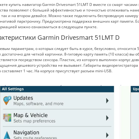
ете купить навигатор Garmin Drivesmart 51LMT D вместе со смарт часами
йства позволяют с большей эффективностью и точностью отлеживать наме
 так и на втором девайсе. Можно также подключить беспроводную камеру 
нативой парктронику. Предусмотрена поддержка внешних карт памяти. Е
ормацией можно ознакомиться в следующем пункте.
актеристики Garmin Drivesmart 51LMT D
евым параметрам, о которых следует быть в курсе, безусловно, относится
 достаточно для четкой картинки. 8-гиговую карту память (10 класса) вы
твляется посредством сенсора. Пластик, из которого выполнен корпус до
щущения дешевого устройства не вызывает. Габариты видеорегистратора 140
 составляет 1 час. На корпусе присутствует разъем mini-USB.