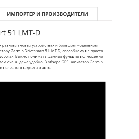
ИМПОРТЕР И ПРОИЗВОДИТЕЛИ
rt 51 LMT-D
ых разноплановых устройствах и большом модельном
ору Garmin Drivesmart 51LMT D, способному не просто
дорогах. Важно понимать: данная функция полноценно
том очень даже удобно. В обзоре GPS навигатор Garmin
 полезного гаджета в авто.