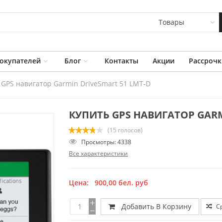
Товары
окупателей
Блог
Контакты
Акции
Рассрочк
GPS навигатор Garmin DriveSmart 51 LMT-D
КУПИТЬ GPS НАВИГАТОР GARM
(15 голосов)
Просмотры: 4338
Все характеристики
Цена:
900,00
бел. руб
Добавить В Корзину
С