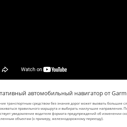
тативный автомобильный навигатор от Garm
ние транспортным средством без знания дорог может вызвать большие с
рживаться правильного маршрута и выбирать наилучшие направления. 
ствует уведомление водителя формата предупреждений об изменении ско
ленным объектам (к примеру, железнодорожному переезду).