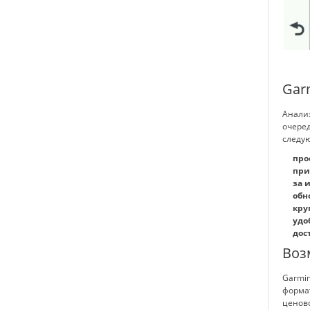
Gar
Анализ
очеред
следу
про
при
за 
обн
кру
удо
дос
Воз
Garmi
формат
ценов