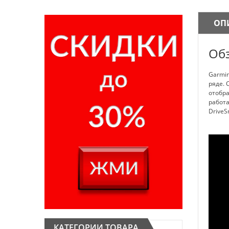
ОП
Обз
Garmi
ряде. 
отобра
работа
DriveS
КАТЕГОРИИ ТОВАРА