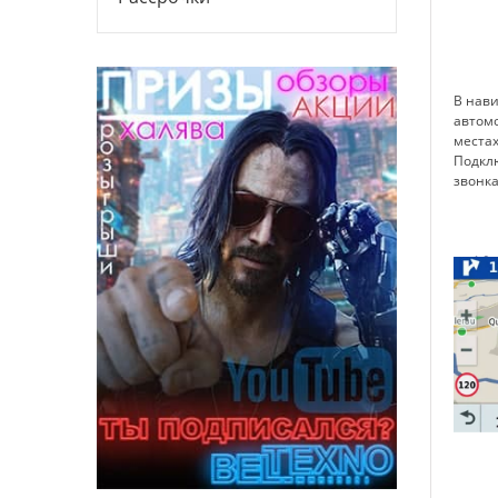
В нави
автомо
местах
Подклю
звонка