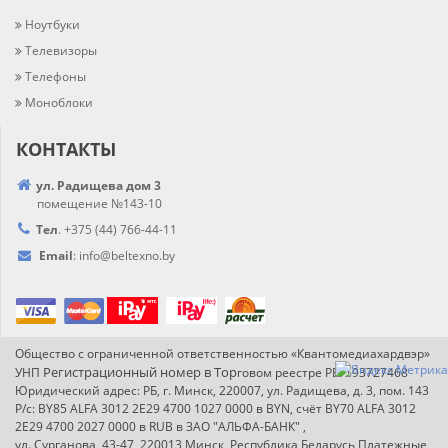
Ноутбуки
Телевизоры
Телефоны
Моноблоки
КОНТАКТЫ
ул. Радищева дом 3
помещение №143-10
Тел
.
+375 (44) 766-44-
11
Email
:
info@
beltexno.by
Общество с ограниченной ответственностью «Квантомедиахардвэр»
Регистрационный номер в Т
ор
УНП
говом реестре РБ: 193727468
Юридический адрес: РБ, г. Минск, 220007, ул. Радищева, д. 3, пом. 143
Р/с: BY85 ALFA 3012 2E29 4700 1027 0000 в BYN, счёт BY70 ALFA 3012
2E29 4700 2027 0000 в RUB в ЗАО "АЛЬФА-БАНК" ,
ул. Сурганова, 43-47, 220013 Минск, Республика Беларусь Платежные