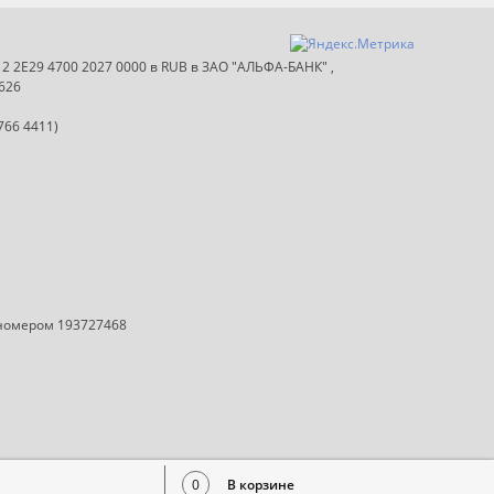
012 2E29 4700 2027 0000 в RUB в ЗАО "АЛЬФА-БАНК" ,
626
766 4411)
 номером 193727468
0
В корзине