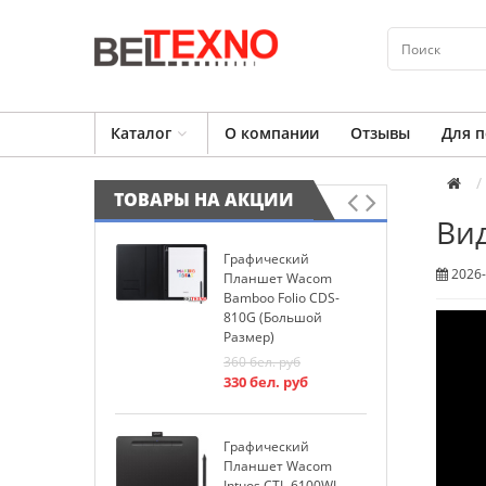
Каталог
О компании
Отзывы
Для п
ТОВАРЫ НА АКЦИИ
Вид
Графический
И
2026-
Планшет Wacom
W
Bamboo Folio CDS-
P
810G (большой
2
Размер)
2
360
бел. руб
330
бел. руб
К
W
Графический
1
Планшет Wacom
1
Intuos CTL-6100WL