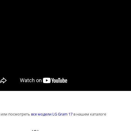
Моноблок Lenovo
омпьютер MiniPC
ThinkCentre Neo S760
ORK 1005W
3 200
бел. руб
 450
бел. руб
2 800
бел. руб
 200
бел. руб
Игровой Компьютер
омпьютер MiniPC
Work&Game 5000
ORK 1005B
PLUS R7-05
 450
бел. руб
6 300
бел. руб
 200
бел. руб
6 150
бел. руб
гровой Компьютер
Игровой Компьютер
ork&Game 5000
Work&Game 5000
LUS R7-01
PLUS R7-17
 800
бел. руб
4 350
бел. руб
 600
бел. руб
3 950
бел. руб
 или посмотреть
все модели LG Gram 17
в нашем каталоге