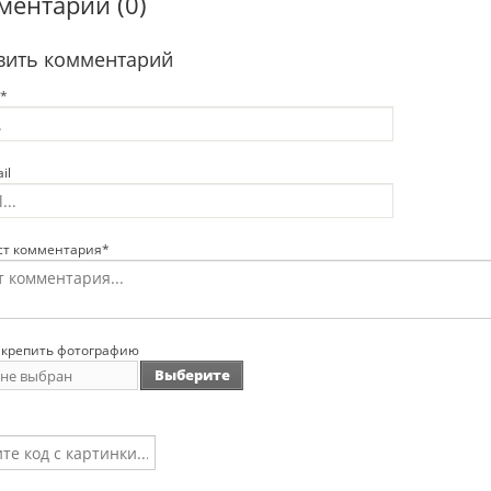
ментарии (0)
вить комментарий
*
il
ст комментария*
крепить фотографию
Выберите
 не выбран
фаил