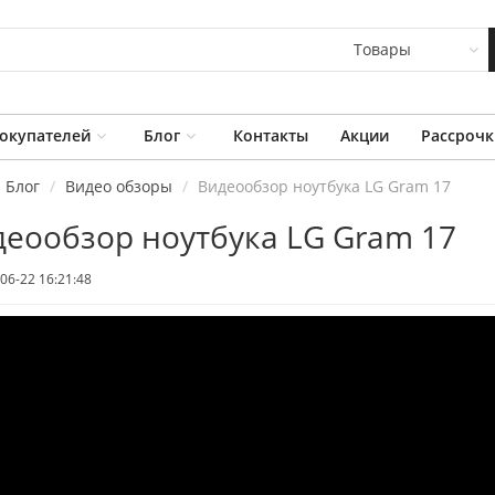
Товары
окупателей
Блог
Контакты
Акции
Рассрочк
Блог
Видео обзоры
Видеообзор ноутбука LG Gram 17
еообзор ноутбука LG Gram 17
гровой Компьютер
Моноблок Lenovo
06-22 16:21:48
ork&Game 5000
Lecoo AIO K2729
LUS R5 RX6600
2 350
бел. руб
 933
бел. руб
2 000
бел. руб
 822
бел. руб
Моноблок Lenovo
омпьютер MiniPC
Lecoo AIO K2888
ORK 1000
2 500
бел. руб
 300
бел. руб
2 000
бел. руб
 200
бел. руб