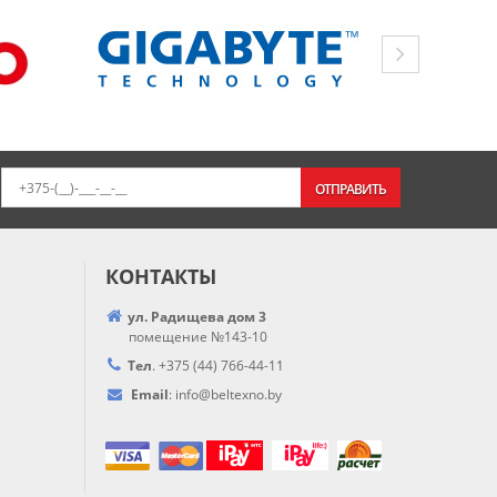
ОТПРАВИТЬ
КОНТАКТЫ
ул. Радищева дом 3
помещение №143-10
Тел
.
+375 (44) 766-44-
11
Email
:
info@
beltexno.by