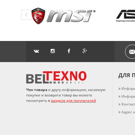
ДЛЯ 
Информ
Чек товара
и другу информацию, касаемую
покупки и возврата товар вы можете
Информ
посмотреть в
разделе для покупателей
Контак
Адрес н