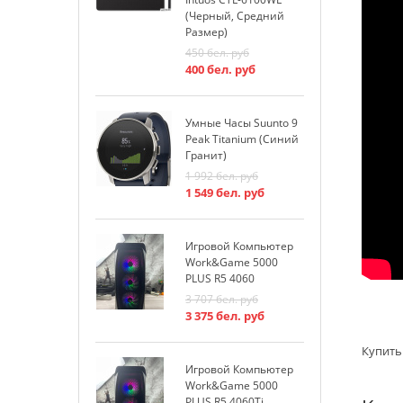
(черный, Средний
Размер)
К
450
бел. руб
W
400
бел. руб
1
1
Умные Часы Suunto 9
Peak Titanium (синий
К
Гранит)
W
1 992
бел. руб
1
1 549
бел. руб
1
Игровой Компьютер
И
Work&Game 5000
W
PLUS R5 4060
P
3 707
бел. руб
3
3 375
бел. руб
3
Купить
Игровой Компьютер
Work&Game 5000
PLUS R5 4060Ti