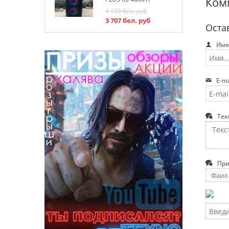
Ком
4 150
бел. руб
3 707
бел. руб
Оста
Имя
E-ma
Тек
При
Фаил