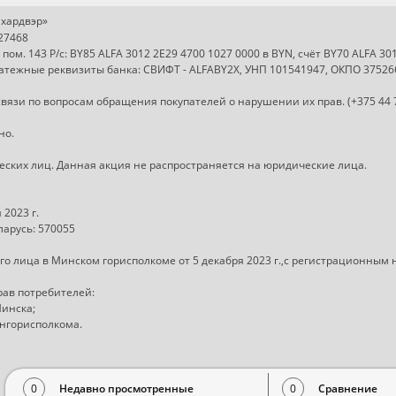
хардвэр»
727468
, пом. 143 Р/с: BY85 ALFA 3012 2E29 4700 1027 0000 в BYN, счёт BY70 ALFA 3
Платежные реквизиты банка: СВИФТ - ALFABY2X, УНП 101541947, ОКПО 37526
вязи по вопросам обращения покупателей о нарушении их прав. (+375 44 
но.
ческих лиц. Данная акция не распространяется на юридические лица.
2023 г.
арусь: 570055
о лица в Минском горисполкоме от 5 декабря 2023 г.,с регистрационным
рав потребителей:
Минска;
ингорисполкома.
0
Недавно просмотренные
0
Сравнение