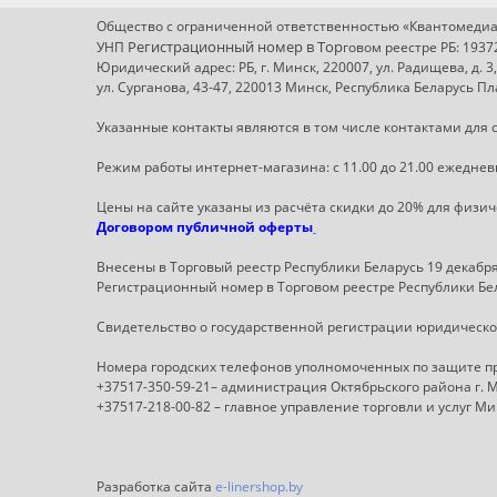
Общество с ограниченной ответственностью «Квантомедиа
Регистрационный номер в Т
ор
УНП
говом реестре РБ: 193
Юридический адрес: РБ, г. Минск, 220007, ул. Радищева, д. 3
ул. Сурганова, 43-47, 220013 Минск, Республика Беларусь 
Указанные контакты являются в том числе контактами для с
Режим работы интернет-магазина: с 11.00 до 21.00 ежеднев
Цены на сайте указаны из расчёта скидки до 20% для физи
Договором публичной оферты
Внесены в Торговый реестр Республики Беларусь 19 декабря 
Регистрационный номер в Торговом реестре Республики Бел
Свидетельство о государственной регистрации юридическог
Номера городских телефонов уполномоченных по защите п
+37517-350-59-21– администрация Октябрьского района г. 
+37517-218-00-82 – главное управление торговли и услуг М
Разработка сайта
e-linershop.by