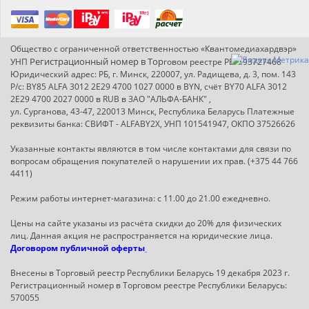
Общество с ограниченной ответственностью «Квантомедиахардвэр»
Регистрационный номер в Т
ор
УНП
говом реестре РБ: 193727468
Юридический адрес: РБ, г. Минск, 220007, ул. Радищева, д. 3, пом. 143
Р/с: BY85 ALFA 3012 2E29 4700 1027 0000 в BYN, счёт BY70 ALFA 3012
2E29 4700 2027 0000 в RUB в ЗАО "АЛЬФА-БАНК" ,
ул. Сурганова, 43-47, 220013 Минск, Республика Беларусь Платежные
реквизиты банка: СВИФТ - ALFABY2X, УНП 101541947, ОКПО 37526626
Указанные контакты являются в том числе контактами для связи по
вопросам обращения покупателей о нарушении их прав. (+375 44 766
4411)
Режим работы интернет-магазина: с 11.00 до 21.00 ежедневно.
Цены на сайте указаны из расчёта скидки до 20% для физических
лиц. Данная акция не распространяется на юридические лица.
Договором публичной оферты
Внесены в Торговый реестр Республики Беларусь 19 декабря 2023 г.
Регистрационный номер в Торговом реестре Республики Беларусь:
570055