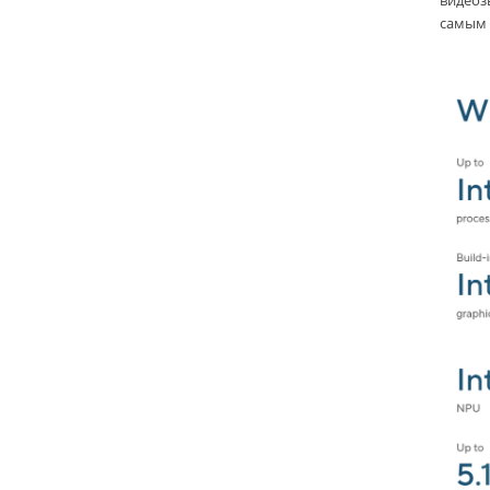
видеозв
самым 