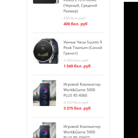
(черный, Средний
Размер)
К
450
бел. руб
W
400
бел. руб
1
1
Умные Часы Suunto 9
Peak Titanium (синий
К
Гранит)
W
1 992
бел. руб
1
1 549
бел. руб
1
Игровой Компьютер
И
Work&Game 5000
W
PLUS R5 4060
P
3 707
бел. руб
3
3 375
бел. руб
3
Игровой Компьютер
Work&Game 5000
PLUS R5 4060Ti