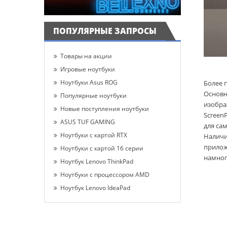
ПОПУЛЯРНЫЕ ЗАПРОСЫ
Товары на акции
Игровые ноутбуки
Ноутбуки Asus ROG
Более 
Основн
Популярные ноутбуки
изобра
Новые поступления ноутбуки
Screen
ASUS TUF GAMING
для са
Ноутбуки с картой RTX
Наличи
прилож
Ноутбуки с картой 16 серии
намног
Ноутбук Lenovo ThinkPad
Ноутбуки с процессором AMD
Ноутбук Lenovo IdeaPad