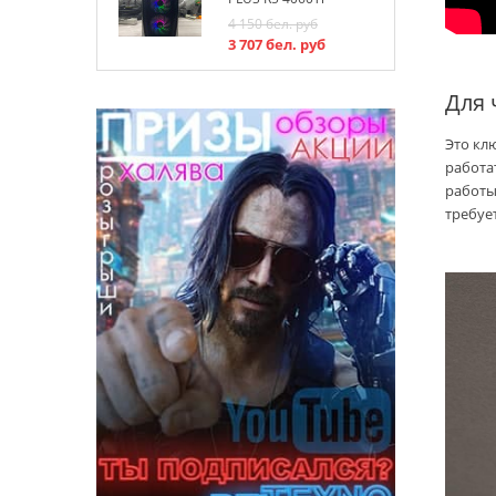
4 150
бел. руб
3 707
бел. руб
Для 
Это кл
работа
работы
требуе