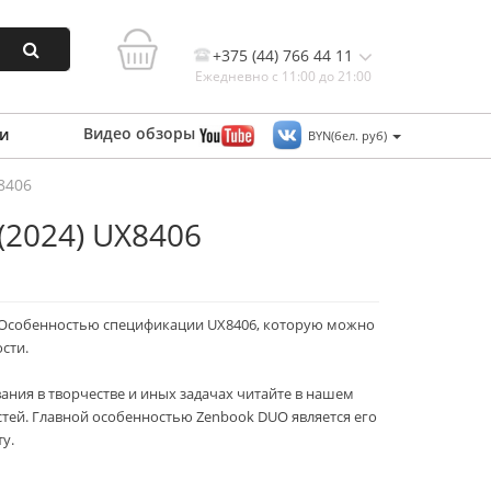
+375 (44) 766 44 11
Ежедневно с 11:00 до 21:00
Видео
обзоры
и
BYN(бел. руб)
8406
Контакты, и схема проезда
(2024) UX8406
. Особенностью спецификации UX8406, которую можно
сти.
ания в творчестве и иных задачах читайте в нашем
стей. Главной особенностью Zenbook DUO является его
у.