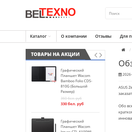
Каталог
О компании
Отзывы
Для п
ТОВАРЫ НА АКЦИИ
Обз
Графический
И
2026-
Планшет Wacom
W
Bamboo Folio CDS-
P
810G (большой
ASUS Z
2
Размер)
2
заказа
360
бел. руб
330
бел. руб
Обо вс
К
кратко
W
иннова
Графический
1
Планшет Wacom
1
Intuos CTL-6100WL