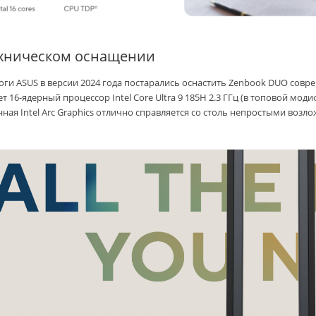
ехническом оснащении
оги ASUS в версии 2024 года постарались оснастить Zenbook DUO со
т 16-ядерный процессор Intel Core Ultra 9 185H 2.3 ГГц (в топовой мод
нная Intel Arc Graphics отлично справляется со столь непростыми возл