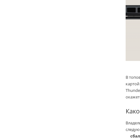
В топо
картой 
Thunde
окажет
Како
Владел
следую
сба