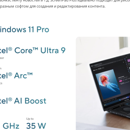
онки, ленту новостей и т.д. ScreenPad Plus идеально подходит для рисо
разным софтом для создания и редактирования контента.