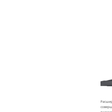
Расшир
соверш