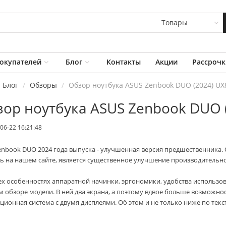
Товары
окупателей
Блог
Контакты
Акции
Рассрочк
Блог
Обзоры
Обзор ноутбука ASUS Zenbook DUO (2024) UX
ор ноутбука ASUS Zenbook DUO 
гровой Компьютер
Моноблок Lenovo
06-22 16:21:48
ork&Game 5000
Lecoo AIO K2729
LUS R5 RX6600
2 350
бел. руб
enbook DUO 2024 года выпуска - улучшенная версия предшественника
 933
бел. руб
2 000
бел. руб
 822
бел. руб
ть на нашем сайте, является существенное улучшение производительно
ех особенностях аппаратной начинки, эргономики, удобства использов
Моноблок Lenovo
омпьютер MiniPC
Lecoo AIO K2888
м обзоре модели. В ней два экрана, а поэтому вдвое больше возможно
ORK 1000
2 500
бел. руб
ционная система с двумя дисплеями. Об этом и не только ниже по текст
 300
бел. руб
2 000
бел. руб
 200
бел. руб