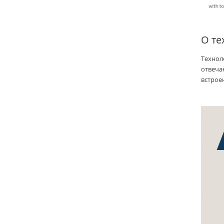
О т
Технол
отвечае
встрое