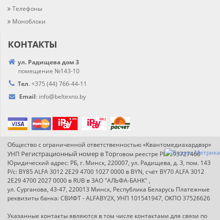
Телефоны
Моноблоки
КОНТАКТЫ
ул. Радищева дом 3
помещение №143-10
Тел
.
+375 (44) 766-44-
11
Email
:
info@
beltexno.by
Общество с ограниченной ответственностью «Квантомедиахардвэр»
Регистрационный номер в Т
ор
УНП
говом реестре РБ: 193727468
Юридический адрес: РБ, г. Минск, 220007, ул. Радищева, д. 3, пом. 143
Р/с: BY85 ALFA 3012 2E29 4700 1027 0000 в BYN, счёт BY70 ALFA 3012
2E29 4700 2027 0000 в RUB в ЗАО "АЛЬФА-БАНК" ,
ул. Сурганова, 43-47, 220013 Минск, Республика Беларусь Платежные
реквизиты банка: СВИФТ - ALFABY2X, УНП 101541947, ОКПО 37526626
Указанные контакты являются в том числе контактами для связи по